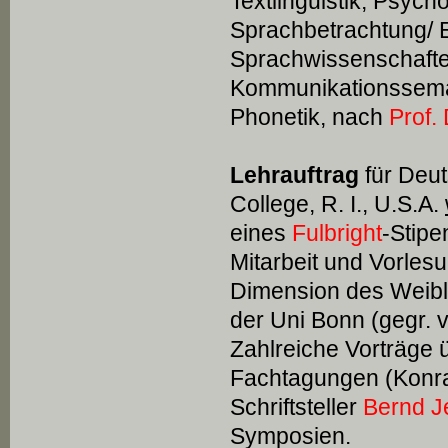
Textlinguistik, Psycho
Sprachbetrachtung/ 
Sprachwissenschafte
Kommunikationssema
Phonetik, nach
Prof.
Lehrauftrag
für Deut
College, R. I., U.S.A.
eines
Fulbright
-Stipe
Mitarbeit und Vorles
Dimension des Weibl
der Uni Bonn (gegr. v
Zahlreiche Vorträge ü
Fachtagungen (Konra
Schriftsteller
Bernd J
Symposien.