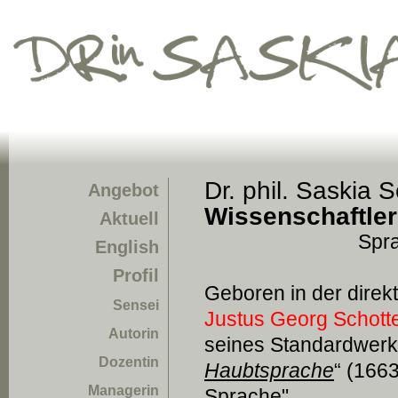
Dr. phil. Saskia S
Angebot
Wissenschaftler
Aktuell
Spra
English
Profil
Geboren in der dire
Sensei
Justus Georg Schotte
Autorin
seines Standardwerk
Dozentin
Haubtsprache
“ (166
Managerin
Sprache".