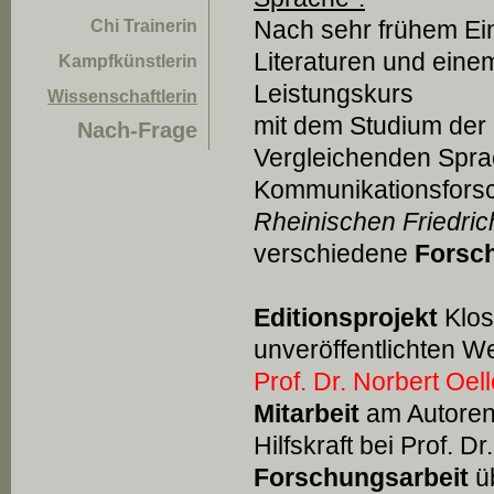
Nach sehr frühem Ein
Chi Trainerin
Literaturen und eine
Kampfkünstlerin
Leistungskurs
Wissenschaftlerin
mit dem Studium der
Nach-Frage
Vergleichenden Spr
Kommunikationsforsc
Rheinischen Friedric
verschiedene
Forsch
Editionsprojekt
Klos
unveröffentlichten W
Prof. Dr. Norbert Oel
Mitarbeit
am Autorenl
Hilfskraft bei Prof. Dr
Forschungsarbeit
ü