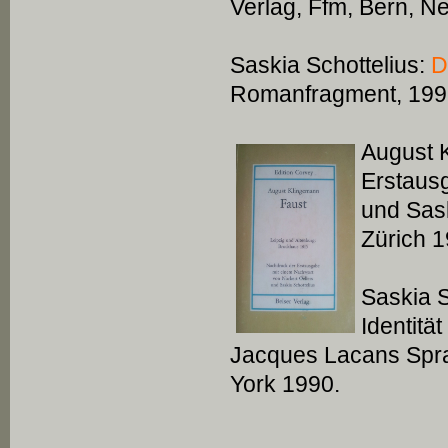
Verlag, Ffm, Bern, N
Saskia Schottelius:
D
Romanfragment, 1991 
August
K
Erstaus
und Sask
Zürich 1
Saskia S
Identit
Jacques Lacans Spra
York 1990.